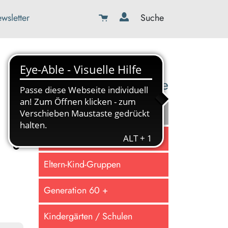
wsletter
Suche
08179-423989-0
info@kbw-toelz-wor.de
Online lernen
Familie gestalten
Eltern-Kind-Gruppen
Generation 60 +
Kindergärten / Schulen