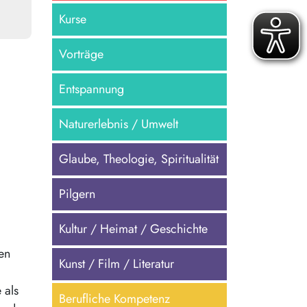
Kurse
Vorträge
Entspannung
Naturerlebnis / Umwelt
Glaube, Theologie, Spiritualität
Pilgern
Kultur / Heimat / Geschichte
en
Kunst / Film / Literatur
 als
Berufliche Kompetenz