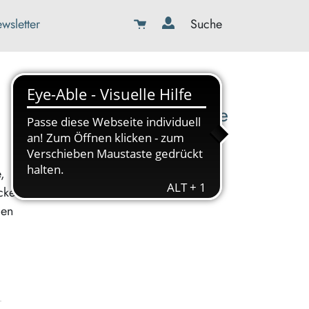
wsletter
Suche
08179-423989-0
info@kbw-toelz-wor.de
,
cken
den