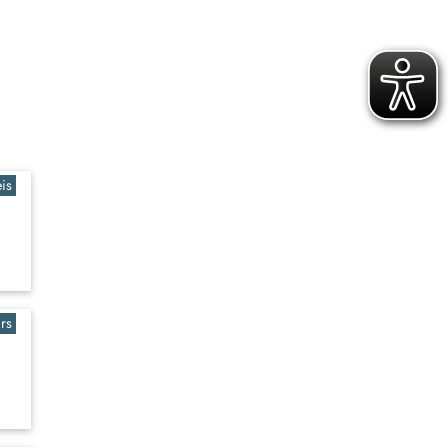
is
rs