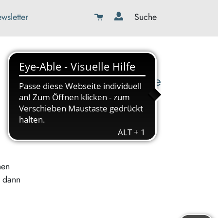
wsletter
Suche
08179-423989-0
info@kbw-toelz-wor.de
nen
, dann