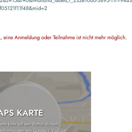
2&z=15&r=0&l=luftbild_labels,f_232e1060-3895-11f1-94a3
f05121f11f48&mid=2
en, eine Anmeldung oder Teilnahme ist nicht mehr möglich.
PS KARTE
rte bitte auf den Button klicken.
estimmungen von Google / Youtube
.