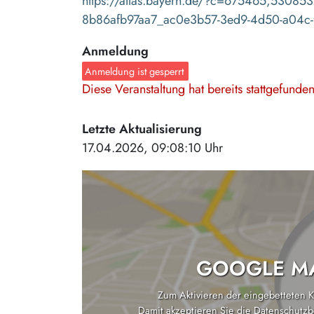
https://atlas.bayern.de/?c=675465,530853
8b86afb97aa7_ac0e3b57-3ed9-4d50-a04c-
Anmeldung
Anmeldung ist gesperrt
Diese Veranstaltung hat bereits stattgefund
Letzte Aktualisierung
17.04.2026, 09:08:10 Uhr
GOOGLE MA
Zum Aktivieren der eingebetteten Ka
Damit akzeptieren Sie die
Datenschutzb