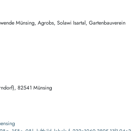
iewende Münsing, Agrobs, Solawi Isartal, Gartenbauverein
ndorf)
82541
Münsing
uensing