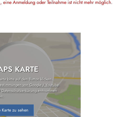
en, eine Anmeldung oder Teilnahme ist nicht mehr möglich.
PS KARTE
rte bitte auf den Button klicken.
estimmungen von Google / Youtube
.
r
Datenschutzerklärung
entnommen
n.
 Karte zu sehen