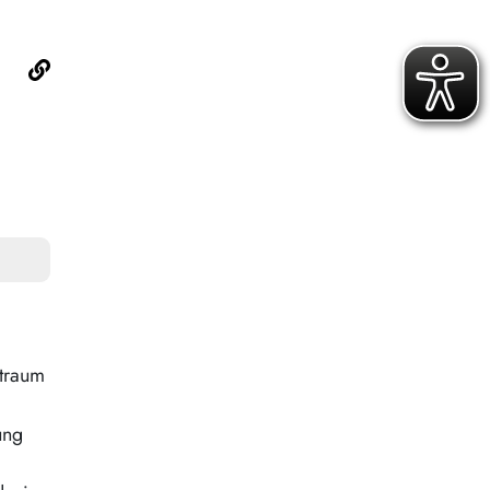
utraum
ung