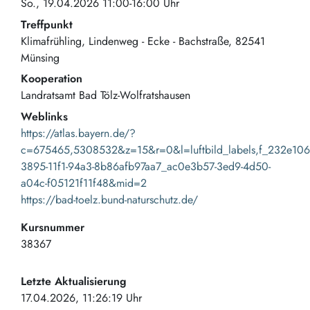
So., 19.04.2026 11:00-16:00 Uhr
Treffpunkt
Klimafrühling
Lindenweg - Ecke - Bachstraße
82541
Münsing
Kooperation
Landratsamt Bad Tölz-Wolfratshausen
Weblinks
https://atlas.bayern.de/?
c=675465,5308532&z=15&r=0&l=luftbild_labels,f_232e106
3895-11f1-94a3-8b86afb97aa7_ac0e3b57-3ed9-4d50-
a04c-f05121f11f48&mid=2
https://bad-toelz.bund-naturschutz.de/
Kursnummer
38367
Letzte Aktualisierung
17.04.2026, 11:26:19 Uhr