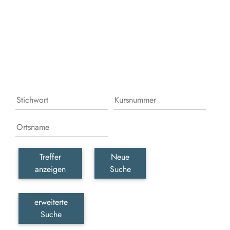
Leb
erka
erle
und
gesc
wer
Treffer
Neue
anzeigen
Suche
erweiterte
Suche