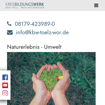
08179-423989-0
info@kbw-toelz-wor.de
Naturerlebnis - Umwelt
Eind
Natu
erwa
Sie!
Blei
Erin
und
Ent
der