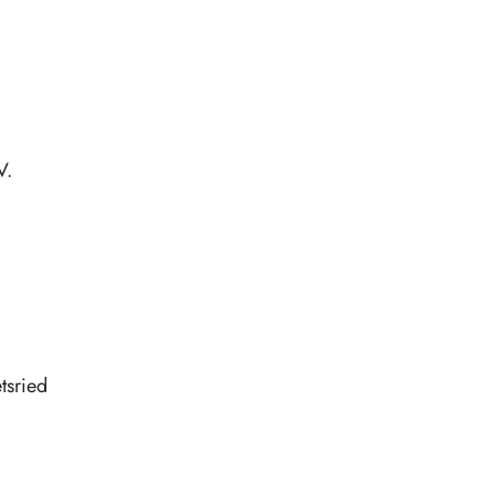
V.
tsried