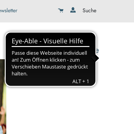
wsletter
Suche
08179-423989-0
info@kbw-toelz-wor.de