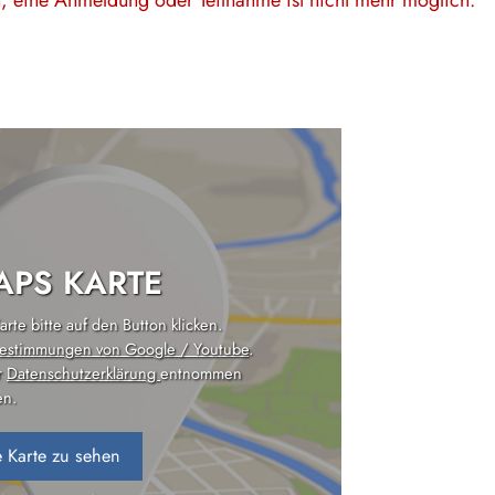
en, eine Anmeldung oder Teilnahme ist nicht mehr möglich.
PS KARTE
rte bitte auf den Button klicken.
estimmungen von Google / Youtube
.
r
Datenschutzerklärung
entnommen
n.
 Karte zu sehen