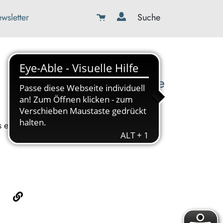
wsletter
Suche
08179-423989-0
info@kbw-toelz-wor.de
s ein