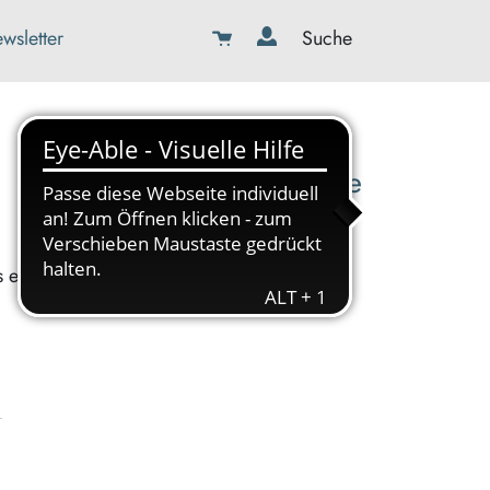
wsletter
Suche
08179-423989-0
info@kbw-toelz-wor.de
s ein