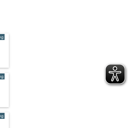
ng
ng
ng