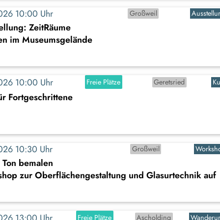
2026 10:00 Uhr
Großweil
Ausstellu
ellung: ZeitRäume
en im Museumsgelände
2026 10:00 Uhr
Freie Plätze
Geretsried
Ku
r Fortgeschrittene
2026 10:30 Uhr
Großweil
Worksh
s Ton bemalen
shop zur Oberflächengestaltung und Glasurtechnik auf
2026 13:00 Uhr
Freie Plätze
Ascholding
Wanderu