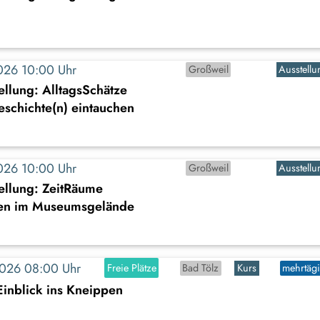
2026 10:00 Uhr
Großweil
Ausstellu
llung: AlltagsSchätze
Geschichte(n) eintauchen
2026 10:00 Uhr
Großweil
Ausstellu
ellung: ZeitRäume
en im Museumsgelände
2026 08:00 Uhr
Freie Plätze
Bad Tölz
Kurs
mehrtäg
Einblick ins Kneippen