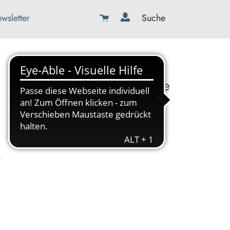
wsletter
Suche
08179-423989-0
info@kbw-toelz-wor.de