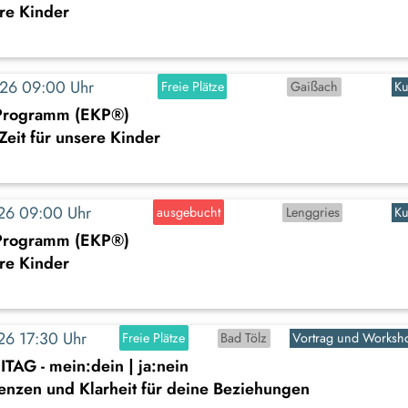
ere Kinder
2026 09:00 Uhr
Freie Plätze
Gaißach
Ku
-Programm (EKP®)
Zeit für unsere Kinder
2026 09:00 Uhr
ausgebucht
Lenggries
Ku
-Programm (EKP®)
ere Kinder
026 17:30 Uhr
Freie Plätze
Bad Tölz
Vortrag und Worksh
AG - mein:dein | ja:nein
nzen und Klarheit für deine Beziehungen