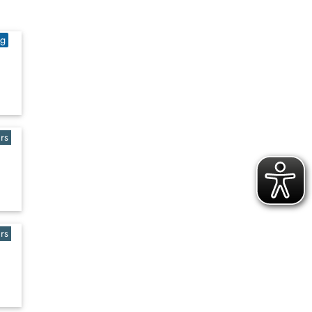
ig
rs
rs