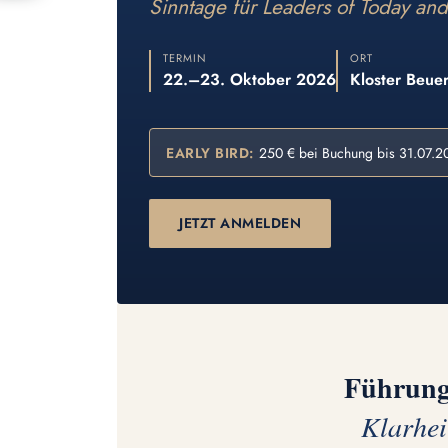
Sinntage für Leaders of Today an
TERMIN
ORT
22.–23. Oktober 2026
Kloster Beue
EARLY BIRD:
250 € bei Buchung bis 31.07.2
JETZT ANMELDEN
Führung 
Klarhei