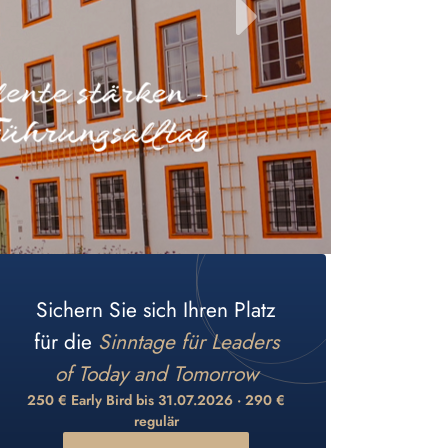
weiter
Sichern Sie sich Ihren Platz
für die
Sinntage für Leaders
of Today and Tomorrow
250 € Early Bird bis 31.07.2026 · 290 €
regulär