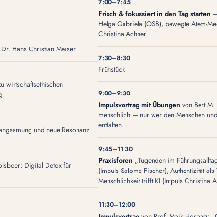
7:00–7:45
Frisch & fokussiert in den Tag starten
— 
Helga Gabriela (OSB), bewegte Atem-Med
Christina Achner
Dr. Hans Christian Meiser
7:30–8:30
Frühstück
u wirtschaftsethischen
9:00–9:30
g
Impulsvortrag mit Übungen
von Bert M. 
menschlich — nur wer den Menschen und si
entfalten
langsamung und neue Resonanz
9:45–11:30
Praxisforen
„Tugenden im Führungsalltag
lsboer: Digital Detox für
(Impuls Salome Fischer), Authentizität als
Menschlichkeit trifft KI (Impuls Christina 
11:30–12:00
Impulsvortrag
von Prof. Maik Hosang: „