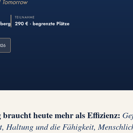
d Tomorrow
TEILNAHME
rberg
290 € · begrenzte Plätze
026
braucht heute mehr als Effizienz:
Gef
t, Haltung und die Fähigkeit, Menschlich