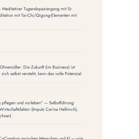
Meditativer Tugendspaziergang mit Sr.
itation mit Tai-Chi/Qigong-Elementen mit
Ohnemüller: Die Zukunft (im Business) ist
ch selbst versteht, kann das volle Potenzial
 pflegen und vorleben" — Selbstführung
 Wirtschaftsfaktor (Impuls Carina Hellmich),
Achner)
CoCreation zwischen Menschen und KI — wie