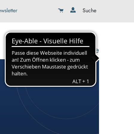
wsletter
Suche
08179-423989-0
info@kbw-toelz-wor.de