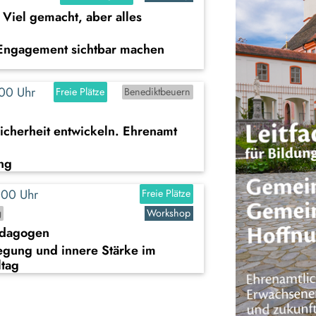
Viel gemacht, aber alles
Engagement sichtbar machen
8:00 Uhr
Freie Plätze
Benediktbeuern
icherheit entwickeln. Ehrenamt
ng
9:00 Uhr
Freie Plätze
g
Workshop
ädagogen
egung und innere Stärke im
ltag