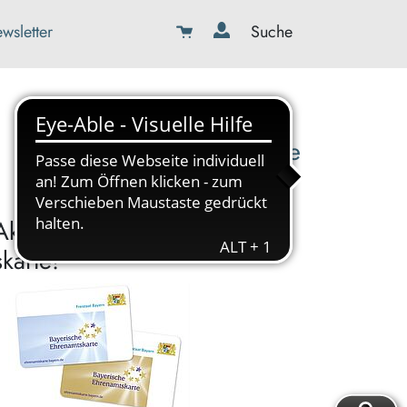
wsletter
Suche
08179-423989-0
info@kbw-toelz-wor.de
Akzeptanzpartner der
karte!