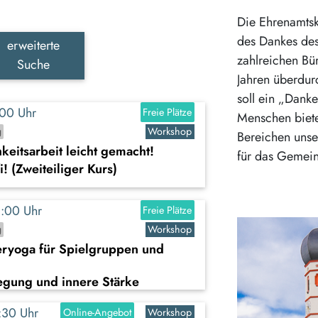
Die Ehrenamtsk
des Dankes des
erweiterte
zahlreichen Bür
Suche
Jahren überdur
soll ein „Danke
7:00 Uhr
Freie Plätze
Menschen biete
g
Workshop
Bereichen unse
hkeitsarbeit leicht gemacht!
für das Gemein
 (Zweiteiliger Kurs)
18:00 Uhr
Freie Plätze
g
Workshop
eryoga für Spielgruppen und
egung und innere Stärke
8:30 Uhr
Online-Angebot
Workshop