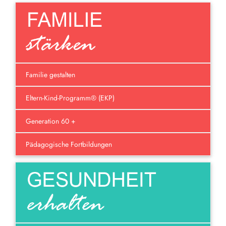
Familie gestalten
Eltern-Kind-Programm® (EKP)
Generation 60 +
Pädagogische Fortbildungen