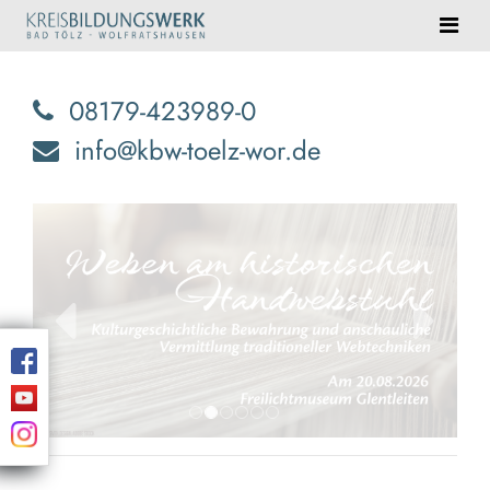
08179-423989-0
info@kbw-toelz-wor.de
zurück
weiter